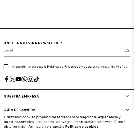
ÚNETE A NUESTRA NEWSLETTER
Email
Al suscribirte aceptas la
Política de Privacidad
y declaras ser mayor de 16 años.
NUESTRA EMPRESA
GUÍA DE COMPRA
Utilizamos cookies propias y de terceros para mejorar su experiencia y
nuestros servicios, analizando la navegación en nuestro sitio web. Puede
CONDICIONES Y EMPRESA
obtener más información en nuestra
Política de cookies