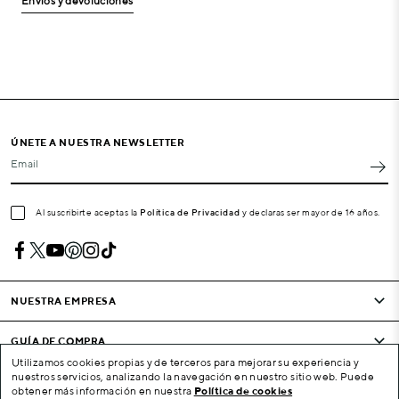
Envíos y devoluciones
ÚNETE A NUESTRA NEWSLETTER
Email
Al suscribirte aceptas la
Política de Privacidad
y declaras ser mayor de 16 años.
NUESTRA EMPRESA
GUÍA DE COMPRA
Utilizamos cookies propias y de terceros para mejorar su experiencia y
nuestros servicios, analizando la navegación en nuestro sitio web. Puede
CONDICIONES Y EMPRESA
obtener más información en nuestra
Política de cookies