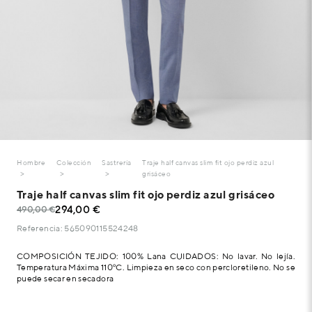
Hombre
Colección
Sastrería
Traje half canvas slim fit ojo perdiz azul
grisáceo
Traje half canvas slim fit ojo perdiz azul grisáceo
294,00 €
490,00 €
Referencia: 565090115524248
COMPOSICIÓN TEJIDO: 100% Lana CUIDADOS: No lavar. No lejía.
Temperatura Máxima 110ºC. Limpieza en seco con percloretileno. No se
puede secar en secadora