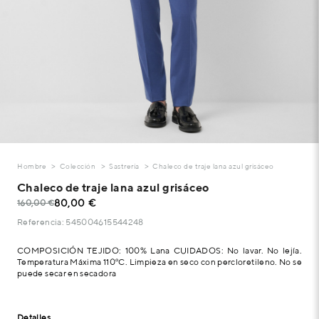
Hombre
Colección
Sastrería
Chaleco de traje lana azul grisáceo
Chaleco de traje lana azul grisáceo
80,00 €
160,00 €
Referencia: 545004615544248
COMPOSICIÓN TEJIDO: 100% Lana CUIDADOS: No lavar. No lejía.
Temperatura Máxima 110ºC. Limpieza en seco con percloretileno. No se
puede secar en secadora
Detalles