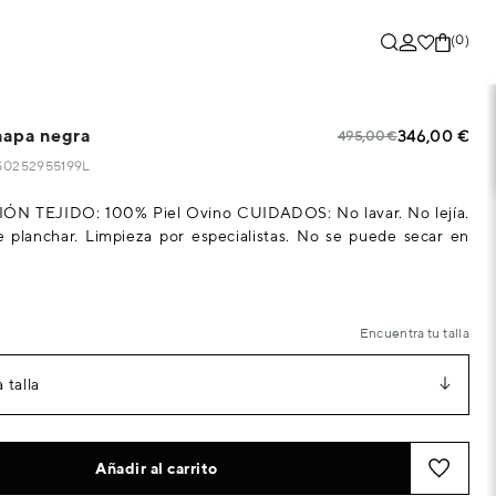
(0)
napa negra
346,00 €
495,00 €
750252955199L
 TEJIDO: 100% Piel Ovino CUIDADOS: No lavar. No lejía.
 planchar. Limpieza por especialistas. No se puede secar en
Encuentra tu talla
 talla
Añadir al carrito