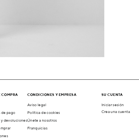
E COMPRA
CONDICIONES Y EMPRESA
SU CUENTA
Aviso legal
Iniciar sesión
Crea una cuenta
 de pago
Política de cookies
 y devoluciones
Únete a nosotros
mprar
Franquicias
ones