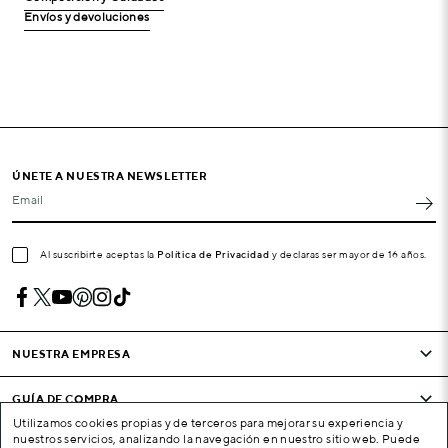
Envíos y devoluciones
ÚNETE A NUESTRA NEWSLETTER
Email
Al suscribirte aceptas la
Política de Privacidad
y declaras ser mayor de 16 años.
NUESTRA EMPRESA
GUÍA DE COMPRA
Utilizamos cookies propias y de terceros para mejorar su experiencia y
nuestros servicios, analizando la navegación en nuestro sitio web. Puede
CONDICIONES Y EMPRESA