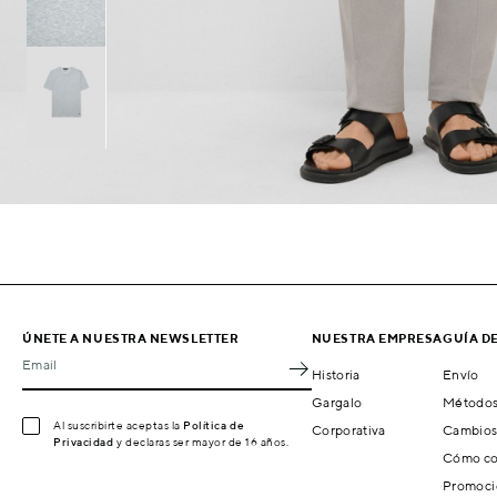
ÚNETE A NUESTRA NEWSLETTER
NUESTRA EMPRESA
GUÍA D
Email
Historia
Envío
Gargalo
Métodos
Al suscribirte aceptas la
Política de
Corporativa
Cambios
Privacidad
y declaras ser mayor de 16 años.
Cómo co
Promoci