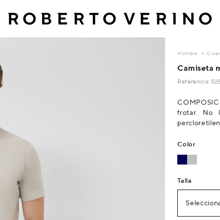
Hombre
Cole
Camiseta m
Referencia: 5
COMPOSICIÓ
frotar. No
percloretile
Color
Talla
Selecciona