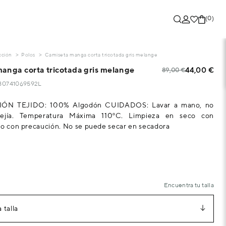
(0)
cción
Polos
Camiseta manga corta tricotada gris melange
anga corta tricotada gris melange
44,00 €
89,00 €
280741069592L
N TEJIDO: 100% Algodón CUIDADOS: Lavar a mano, no
 lejía. Temperatura Máxima 110ºC. Limpieza en seco con
no con precaución. No se puede secar en secadora
Encuentra tu talla
 talla