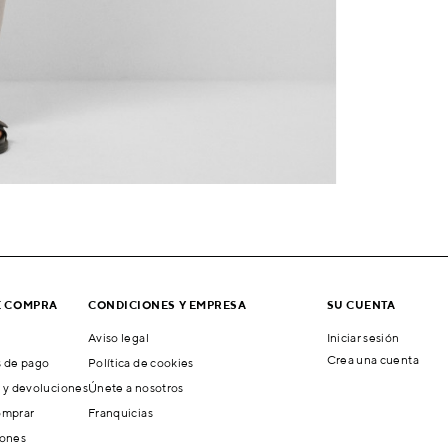
E COMPRA
CONDICIONES Y EMPRESA
SU CUENTA
Aviso legal
Iniciar sesión
Crea una cuenta
 de pago
Política de cookies
 y devoluciones
Únete a nosotros
mprar
Franquicias
ones