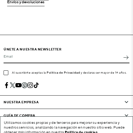
Envíos y devoluciones
ÚNETE A NUESTRA NEWSLETTER
Email
Al suscribirte aceptas la
Política de Privacidad
y declaras ser mayor de 16 años.
NUESTRA EMPRESA
GUÍA DE COMPRA
Utilizamos cookies propias y de terceros para mejorar su experiencia y
nuestros servicios, analizando la navegación en nuestro sitio web. Puede
CONDICIONES Y EMPRESA
obtener más información en nuestra
Política de cookies