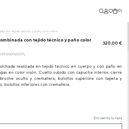
(0)
da con tejido técnico y paño color visón
ombinada con tejido técnico y paño color
320,00 €
5700900092507L
olchada realizada en tejido técnico en cuerpo y con paño en
as en color visón. Cuello subido con capucha interior, cierre
broche oculto y cremallera, bolsillos superiore con tapeta y
, bolsillos inferiores con cremallera.
Encuentra tu talla