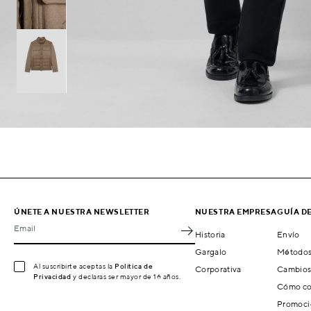
ÚNETE A NUESTRA NEWSLETTER
NUESTRA EMPRESA
GUÍA D
Email
Historia
Envío
Gargalo
Métodos
Al suscribirte aceptas la
Política de
Corporativa
Cambios
Privacidad
y declaras ser mayor de 16 años.
Cómo co
Promoci