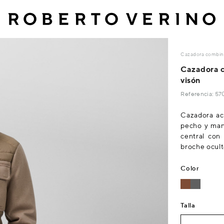
Cazadora combina
Cazadora c
visón
Referencia: 
Cazadora ac
pecho y mang
central con 
broche oculto
Color
Talla