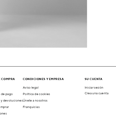
E COMPRA
CONDICIONES Y EMPRESA
SU CUENTA
Aviso legal
Iniciar sesión
Crea una cuenta
 de pago
Política de cookies
 y devoluciones
Únete a nosotros
mprar
Franquicias
ones