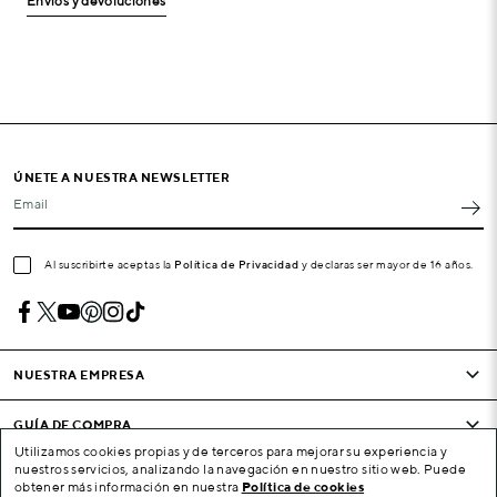
Envíos y devoluciones
ÚNETE A NUESTRA NEWSLETTER
Email
Al suscribirte aceptas la
Política de Privacidad
y declaras ser mayor de 16 años.
NUESTRA EMPRESA
GUÍA DE COMPRA
Utilizamos cookies propias y de terceros para mejorar su experiencia y
nuestros servicios, analizando la navegación en nuestro sitio web. Puede
CONDICIONES Y EMPRESA
obtener más información en nuestra
Política de cookies