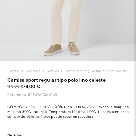
Hombre
Colección
Camisas
Camisa sport regular tipo polo lino celeste
Camisa sport regular tipo polo lino celeste
78,00 €
130,00 €
Referencia: 5250762061742L
COMPOSICIÓN TEJIDO: 100% Lino CUIDADOS: Lavado a máquina
Máximo 30ºC. No lejía. Temperatura Máxima 110ºC. Limpieza en seco
con percloretileno. No se puede secar en secadora
Detalles