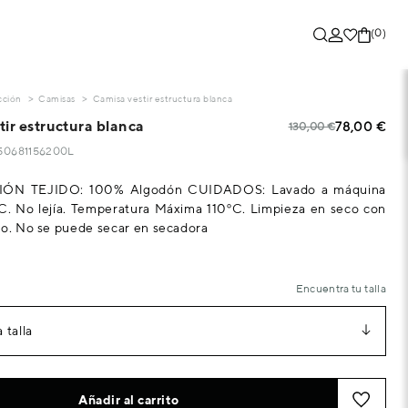
(0)
cción
Camisas
Camisa vestir estructura blanca
tir estructura blanca
78,00 €
130,00 €
250681156200L
N TEJIDO: 100% Algodón CUIDADOS: Lavado a máquina
. No lejía. Temperatura Máxima 110ºC. Limpieza en seco con
no. No se puede secar en secadora
Encuentra tu talla
 talla
Añadir al carrito