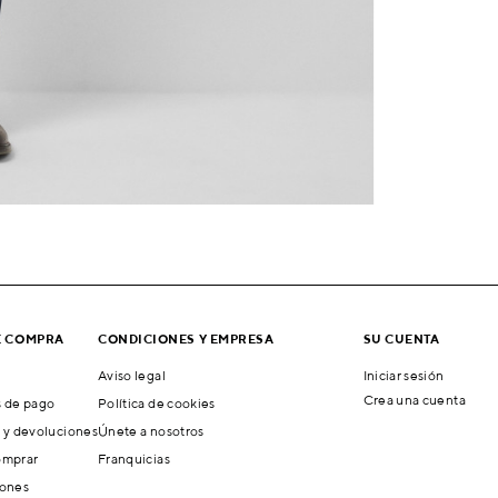
E COMPRA
CONDICIONES Y EMPRESA
SU CUENTA
Aviso legal
Iniciar sesión
Crea una cuenta
 de pago
Política de cookies
 y devoluciones
Únete a nosotros
mprar
Franquicias
ones