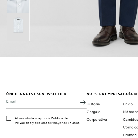
ÚNETE A NUESTRA NEWSLETTER
NUESTRA EMPRESA
GUÍA D
Email
Historia
Envío
Gargalo
Métodos
Al suscribirte aceptas la
Política de
Corporativa
Cambios
Privacidad
y declaras ser mayor de 16 años.
Cómo co
Promoci