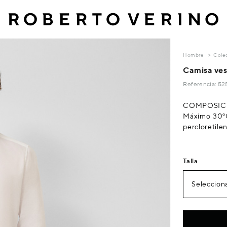
Hombre
Cole
Camisa ves
Referencia: 5
COMPOSICIÓ
Máximo 30ºC
percloretile
Talla
Selecciona