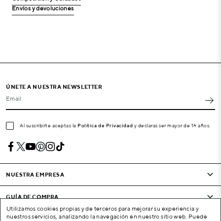
Envíos y devoluciones
ÚNETE A NUESTRA NEWSLETTER
Email
Al suscribirte aceptas la
Política de Privacidad
y declaras ser mayor de 16 años.
NUESTRA EMPRESA
GUÍA DE COMPRA
Utilizamos cookies propias y de terceros para mejorar su experiencia y
nuestros servicios, analizando la navegación en nuestro sitio web. Puede
CONDICIONES Y EMPRESA