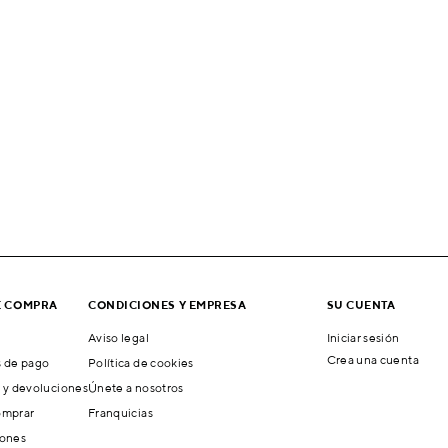
E COMPRA
CONDICIONES Y EMPRESA
SU CUENTA
Aviso legal
Iniciar sesión
Crea una cuenta
 de pago
Política de cookies
 y devoluciones
Únete a nosotros
mprar
Franquicias
ones