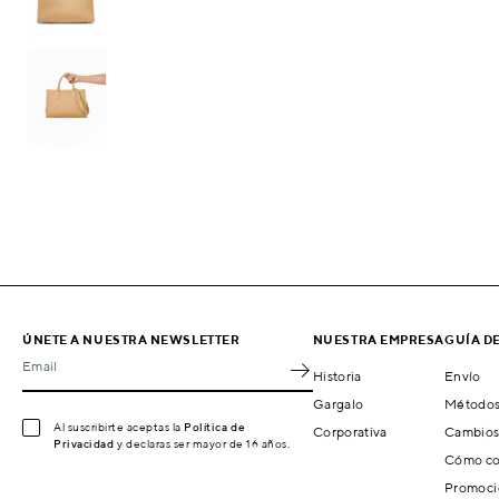
ÚNETE A NUESTRA NEWSLETTER
NUESTRA EMPRESA
GUÍA D
Email
Historia
Envío
Gargalo
Métodos
Al suscribirte aceptas la
Política de
Corporativa
Cambios
Privacidad
y declaras ser mayor de 16 años.
Cómo co
Promoci