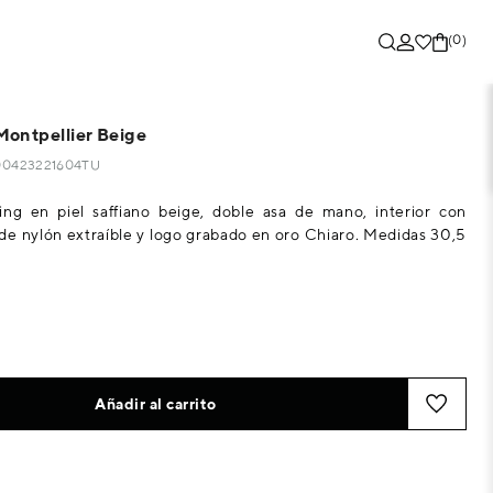
(0)
ontpellier Beige
100423221604TU
ing en piel saffiano beige, doble asa de mano, interior con
de nylón extraíble y logo grabado en oro Chiaro. Medidas 30,5
Añadir al carrito