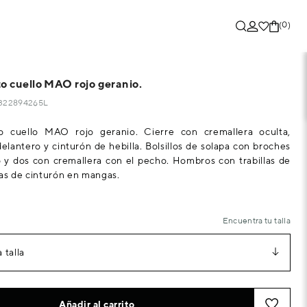
(0)
to cuello MAO rojo geranio.
71322894265L
o cuello MAO rojo geranio. Cierre con cremallera oculta,
elantero y cinturón de hebilla. Bolsillos de solapa con broches
 y dos con cremallera con el pecho. Hombros con trabillas de
as de cinturón en mangas.
Encuentra tu talla
 talla
Añadir al carrito