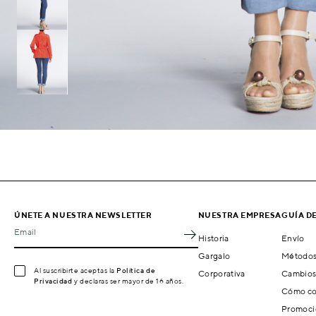
ÚNETE A NUESTRA NEWSLETTER
NUESTRA EMPRESA
GUÍA D
Email
Historia
Envío
Gargalo
Métodos
Al suscribirte aceptas la
Política de
Corporativa
Cambios
Privacidad
y declaras ser mayor de 16 años.
Cómo co
Promoci