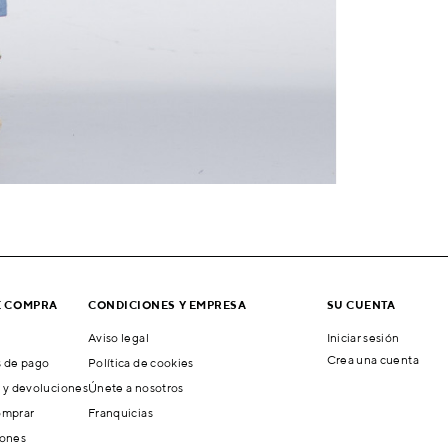
E COMPRA
CONDICIONES Y EMPRESA
SU CUENTA
Aviso legal
Iniciar sesión
Crea una cuenta
 de pago
Política de cookies
 y devoluciones
Únete a nosotros
mprar
Franquicias
ones