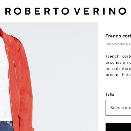
Trench cor
Referencia: 1
Trench cort
broches en d
en delantero
broche. Piez
Talla
Selecciona