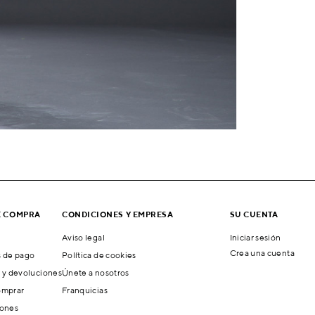
E COMPRA
CONDICIONES Y EMPRESA
SU CUENTA
Aviso legal
Iniciar sesión
Crea una cuenta
 de pago
Política de cookies
 y devoluciones
Únete a nosotros
mprar
Franquicias
ones