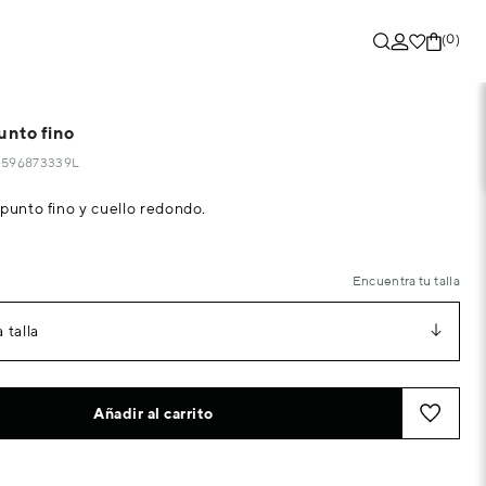
(0)
unto fino
83596873339L
 punto fino y cuello redondo.
Encuentra tu talla
 talla
Añadir al carrito