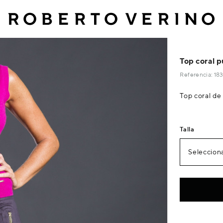
Top coral p
Referencia: 1
Top coral de
Talla
Selecciona