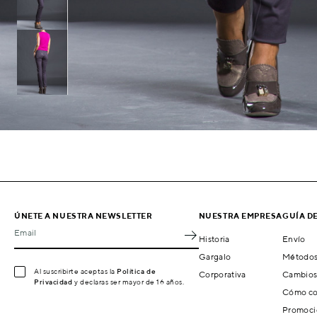
ÚNETE A NUESTRA NEWSLETTER
NUESTRA EMPRESA
GUÍA D
Email
Historia
Envío
Gargalo
Métodos
Al suscribirte aceptas la
Política de
Corporativa
Cambios
Privacidad
y declaras ser mayor de 16 años.
Cómo co
Promoci